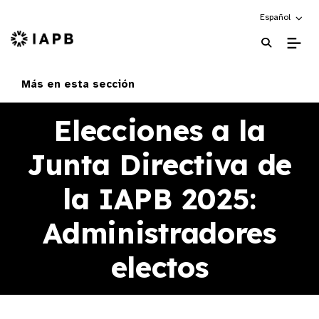
Choose an alte
Español
Página principal de la IAPB
Más en esta sección
Elecciones a la
Junta Directiva de
la IAPB 2025:
Administradores
electos