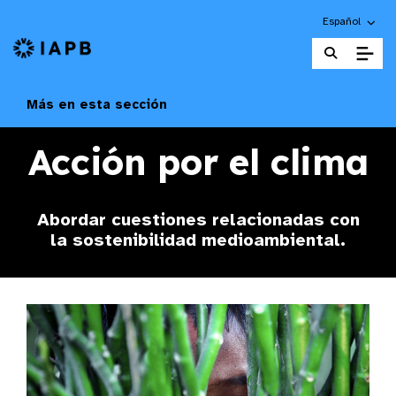
Choose an alte
Español
Página principal de la IAPB
Más en esta sección
Acción por el clima
Abordar cuestiones relacionadas con
la sostenibilidad medioambiental.