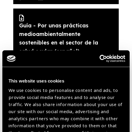
Guía - Por unas prácticas
medioambientalmente
sostenibles en el sector de la
salud ocular (español)
(PDF
- 3
MB
)
This website uses cookies
Guía - Para prácticas
We use cookies to personalise content and ads, to
provide social media features and to analyse our
ambientalmente sostenibles en
traffic. We also share information about your use of
el sector de la salud ocular
our site with our social media, advertising and
(portugués)
analytics partners who may combine it with other
information that you’ve provided to them or that
(PDF
- 3
MB
)