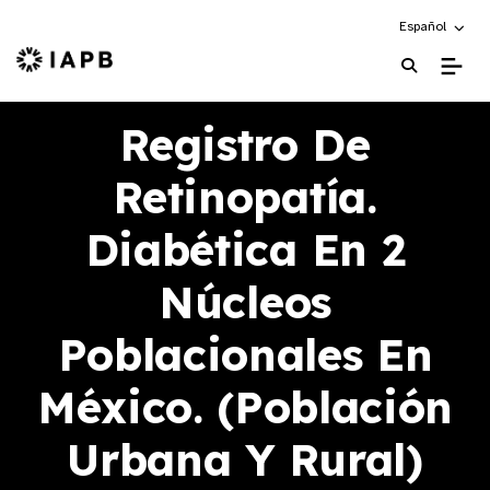
Choose an alte
Español
IAPB Home Page
Registro De
Retinopatía.
Diabética En 2
Núcleos
Poblacionales En
México. (Población
Urbana Y Rural)