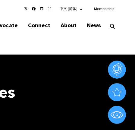
Choose an alternate language here
中文 (简体)
Membership
vocate
Connect
About
News
Vision At
es
Valued S
World Sig