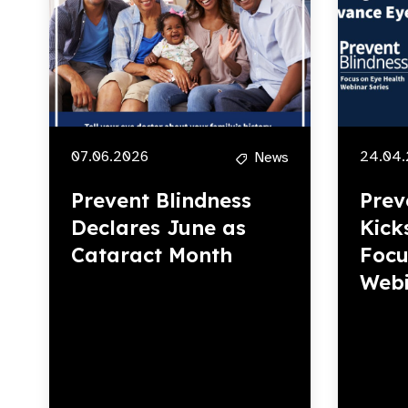
07.06.2026
24.04
News
Prevent Blindness
Prev
Declares June as
Kick
Cataract Month
Focu
Webi