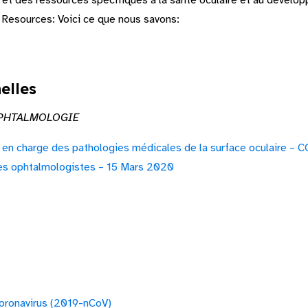
et des ressources spécifiques à la santé oculaire et au développ
Resources: Voici ce que nous savons:
elles
OPHTALMOLOGIE
e en charge des pathologies médicales de la surface oculaire – 
s ophtalmologistes – 15 Mars 2020
coronavirus (2019-nCoV)