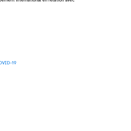
ement international en relation avec
COVID-19