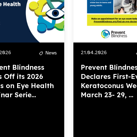
.2026
21.04.2026
News
ent Blindness
Prevent Blindne
s Off its 2026
Declares First-E
s on Eye Health
Keratoconus We
nar Serie...
March 23- 29, ...