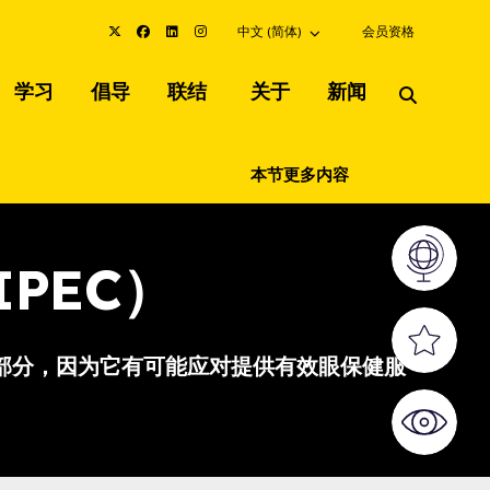
Choose an alternate language here
中文 (简体)
会员资格
学习
倡导
联结
关于
新闻
本节更多内容
视觉地图
PEC）
宝贵供应
要组成部分，因为它有可能应对提供有效眼保健服
世界视觉