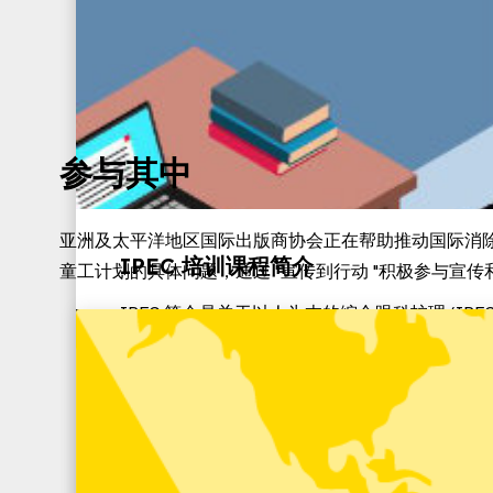
参与其中
亚洲及太平洋地区国际出版商协会正在帮助推动国际消除童工
IPEC 培训课程简介
童工计划的具体问题，通过 "宣传到行动 "积极参与宣
IPEC 简介是关于以人为本的综合眼科护理 (IP