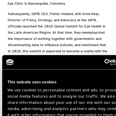
Eye Clinic in Barranquilla, Colombia.
Subsequently, IAPB CEO, Petter Holland, with Drew Keys,
Director of Policy, Strategy, and Advocacy at the IAPB,
officially launched the 2026 Global Summit for Eye Health in
the Latin American Region. At that time, they reemphasized
the importance of working together with governments and
disseminating data to influence policies, and mentioned that
in 2026, this summit is expected to become a reality with the
authorities of the countries, thus achieving commitments from
the Governments in relation to eye health. There is much
evidence to support the need for this summit, such as the
United Nations General Assembly Resolution on Vision on
This website uses cookies
2021 and other political declarations and commitments from
the last decade, which show a consensus that eye health is a
We use cookies to personalise content and ads, to provi
crucial issue for economic development and an integral part
social media features and to analyse our traffic. We also
of Universal Health Coverage and the Sustainable
share information about your use of our site with our so
Development Goals.
media, advertising and analytics partners who may com
it with other information that you’ve provided to them 