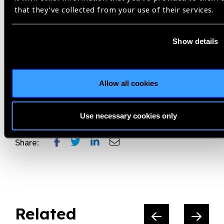
To close the meeting, Dr. Angela Fernandez, Executive Vice
that they’ve collected from your use of their services.
President of the Pan-American Association of Ophthalmology
(PAAO), praised the fact that this launch for the region was
taking place at the Pan-American Congress and highlighted
Show details
the excellent relationship of friendship between the IAPB and
the PAAO.
Allow all cookies
Colombia,
Latin America,
PAAO
Use necessary cookies only
Share:
Related