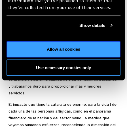
information that you’ve provided to them or that
por centros de alto volumen y la descentralización de los
they’ve collected from your use of their services.
servicios, lo que permitiría una mayor cantidad de cirugías.
En el IMO, tenemos presente los grandes retos que la
ceguera representa. Nos esforzamos día a día por ofrecer
Show details
cada vez un mayor número de cirugías de catarata para la
población queretana y de nuestra región. Solamente en los
últimos 5 años, hemos logrado aumentar nuestro número de
Allow all cookies
cirugías en casi 200%, realizando más de mil cirugías en el
año 2018. De manera rutinaria organizamos campañas con
distintos organismos del estado para brindar atención a
Use necessary cookies only
cada vez más personas. Tenemos claro lo impactante que
es la mala visión en la calidad de vida de nuestros pacientes
y trabajamos duro para proporcionar más y mejores
servicios.
El impacto que tiene la catarata es enorme, para la vida l de
cada una de las personas afligidas, como en el panorama
financiero de la nación y del sector salud. A medida que
vayamos sumando esfuerzos, reconociendo la dimensión del