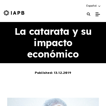
Choose an alte
Español
IAPB Home Page
La catarata y su
impacto
económico
Published: 13.12.2019