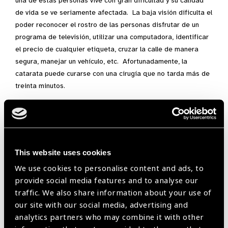
una de estas personas vive con gran dificultad y su calidad
de vida se ve seriamente afectada. La baja visión dificulta el
poder reconocer el rostro de las personas disfrutar de un
programa de televisión, utilizar una computadora, identificar
el precio de cualquier etiqueta, cruzar la calle de manera
segura, manejar un vehículo, etc. Afortunadamente, la
catarata puede curarse con una cirugía que no tarda más de
treinta minutos.
Existen diversas iniciativas a nivel mundial para disminuir la
carga de la ceguera. La iniciativa VISIÓN 2020: El derecho
a la visión se lanzó en 1999 con el objetivo de eliminar la
ceguera evitable a nivel mundial para el año 2020. A pesar
This website uses cookies
de no haber cumplido con su meta, ha logrado enfocar a la
We use cookies to personalise content and ads, to
comunidad médica en objetivos específicos que han
provide social media features and to analyse our
permitido proporcionar mejores servicios a cada vez más
traffic. We also share information about your use of
personas. La Organización Panamericana de la Salud
our site with our social media, advertising and
decretó el Plan de acción para la prevención de la ceguera y
analytics partners who may combine it with other
el deterioro visual en la región americana. Este plan aboga