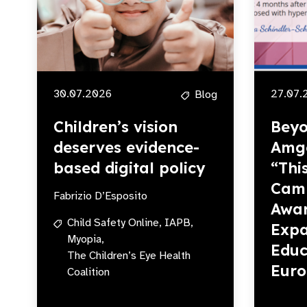
30.07.2026
27.07.
Blog
Children’s vision
Beyo
deserves evidence-
Amg
based digital policy
“Thi
Camp
Fabrizio D’Esposito
Awar
Child Safety Online,
IAPB,
Expa
Myopia,
Educ
The Children’s Eye Health
Eur
Coalition