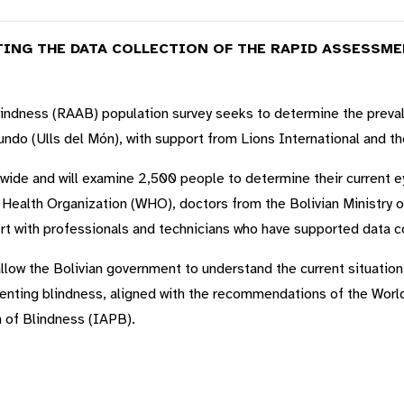
ING THE DATA COLLECTION OF THE RAPID ASSESSME
ndness (RAAB) population survey seeks to determine the preval
undo (Ulls del Món), with support from Lions International and the
ide and will examine 2,500 people to determine their current eye
Health Organization (WHO), doctors from the Bolivian Ministry 
ort with professionals and technicians who have supported data co
 allow the Bolivian government to understand the current situation
eventing blindness, aligned with the recommendations of the Wor
n of Blindness (IAPB).