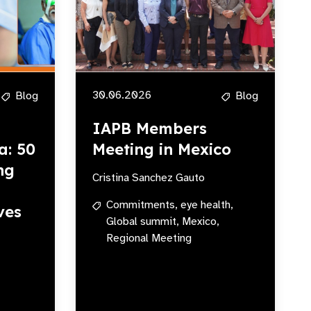
30.06.2026
Blog
Blog
IAPB Members
a: 50
Meeting in Mexico
ng
Cristina Sanchez Gauto
Commitments,
eye health,
ves
Global summit,
Mexico,
Regional Meeting