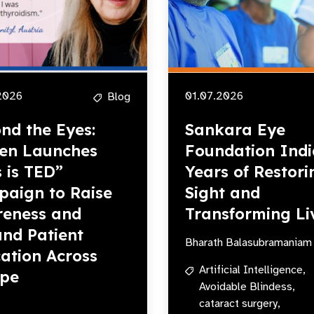
2026
01.07.2026
Blog
nd the Eyes:
Sankara Eye
en Launches
Foundation Indi
s is TED”
Years of Restori
aign to Raise
Sight and
eness and
Transforming Li
nd Patient
Bharath Balasubramaniam
ation Across
Artificial Intelligence,
ope
Avoidable Blindess,
cataract surgery,