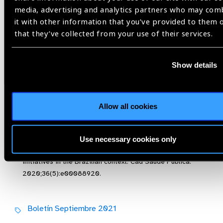
media, advertising and analytics partners who may com
adaptarnos buscando nuevas maneras de practicar la
it with other information that you’ve provided to them 
vocación como médicos al cuidado de los pacientes
that they’ve collected from your use of their services.
apoyándonos en la tecnología.
Referencias
Show details
1. Feredation ID. IDF Diabetes Atlas Brussels,
Belgium2019 [9th edn. :[Available from: Available at:
https://
www.diabetesatlas.org.
Allow all cookies
Caetano R, Silva AB, Guedes A, Paiva CCN, Ribeiro GDR,
Santos DL, et Challenges and opportunities for telehealth
Use necessary cookies only
during the COVID-19 pandemic: ideas on spaces and
initiatives in the Brazilian context. Cad Saude Publica.
2020;36(5):e00088920.
Boletín Septiembre 2021