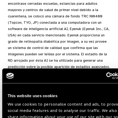
encontrase cerradas escuelas, estancias para adultos
mayores y centros de salud de primer nivel debido a la
cuarentena, se colocó una cámara de fondo TRC NW400
(Topcon, TYO, JP) conectada a una computadora con un
software de inteligencia artificial AI, Eyenuk (Eyenuk Inc., CA,
USA) en cada servicio mencionado. Eyenuk proporciona un
grado de retinopatía diabética por imagen, a su vez provee
un sistema de control de calidad que confirma que las
imágenes pueden ser leídas por el sistema. El estadio de la
RD arrojado por ésta AI se ha utilizado para generar una
predicción sobre la posible aparición de estadios avanzados.
El centro de lectura se ha validado con distintas
publicaciones (Figura 3) y se han atendido a más de 20 mil
pacientes y en este último año, aunque bajó la cantidad de
personas analizadas debido al cierre de centros del interior
This website uses cookies
de la República, se mantuvo la detección y seguimiento de la
We use cookies to personalise content and ads, to provi
RD utilizando AI. Se ha buscado brindar seguridad a todos
social media features and to analyse our traffic. We also
los pacientes en época de pandemia que, si bien disminuyó
share information about your use of our site with our so
las consultas al aumentar el miedo, nos ha permitido