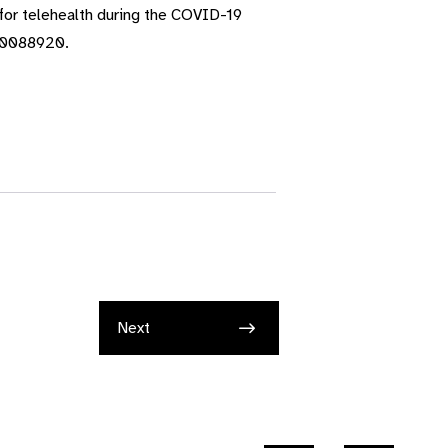
for telehealth during the COVID-19
e00088920.
Next