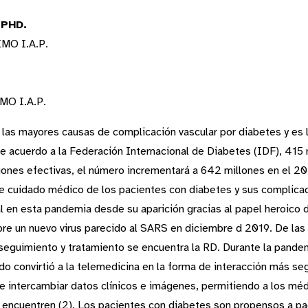
PHD.
 IMO I.A.P.
IMO I.A.P.
e las mayores causas de complicación vascular por diabetes y e
De acuerdo a la Federación Internacional de Diabetes (IDF), 415
iones efectivas, el número incrementará a 642 millones en el 2
e cuidado médico de los pacientes con diabetes y sus complicac
l en esta pandemia desde su aparición gracias al papel heroico 
bre un nuevo virus parecido al SARS en diciembre d 2019. De las
 seguimiento y tratamiento se encuentra la RD. Durante la pande
do convirtió a la telemedicina en la forma de interacción más se
 intercambiar datos clínicos e imágenes, permitiendo a los méd
 encuentren (2). Los pacientes con diabetes son propensos a pa