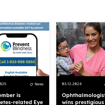
2025
03.12.2024
News
mber is
Ophthalmologis
etes-related Eye
wins prestigious