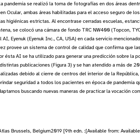
la pandemia se realizó la toma de fotografías en dos áreas dentr
gen Ocular, ambas áreas habilitadas para el acceso seguro de los
 higiénicas estrictas. Al encontrase cerradas escuelas, estanc
arentena, se colocó una cámara de fondo TRC NW400 (Topcon, TY
ial AI, Eyenuk (Eyenuk Inc., CA, USA) en cada servicio mencionad
 vez provee un sistema de control de calidad que confirma que la
or ésta AI se ha utilizado para generar una predicción sobre la 
 distintas publicaciones (Figura 3) y se han atendido a más de 20
lizadas debido al cierre de centros del interior de la República
brindar seguridad a todos los pacientes en época de pandemia que
daptarnos buscando nuevas maneras de practicar la vocación co
 Brussels, Belgium2019 [9th edn. :[Available from: Available