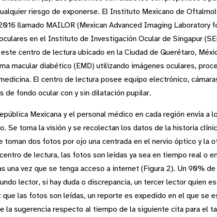
ualquier riesgo de exponerse. El Instituto Mexicano de Oftalmolo
 2016 llamado MAILOR (Mexican Advanced Imaging Laboratory for
oculares en el Instituto de Investigación Ocular de Singapur (SE
 este centro de lectura ubicado en la Ciudad de Querétaro, Méxic
ema macular diabético (EMD) utilizando imágenes oculares, pro
medicina. El centro de lectura posee equipo electrónico, cámaras
de fondo ocular con y sin dilatación pupilar.
 República Mexicana y el personal médico en cada región envía a 
. Se toma la visión y se recolectan los datos de la historia clíni
 toman dos fotos por ojo una centrada en el nervio óptico y la ot
centro de lectura, las fotos son leídas ya sea en tiempo real o e
s una vez que se tenga acceso a internet (Figura 2). Un 90% de l
ndo lector, si hay duda o discrepancia, un tercer lector quien e
 que las fotos son leídas, un reporte es expedido en el que se e
e la sugerencia respecto al tiempo de la siguiente cita para el t