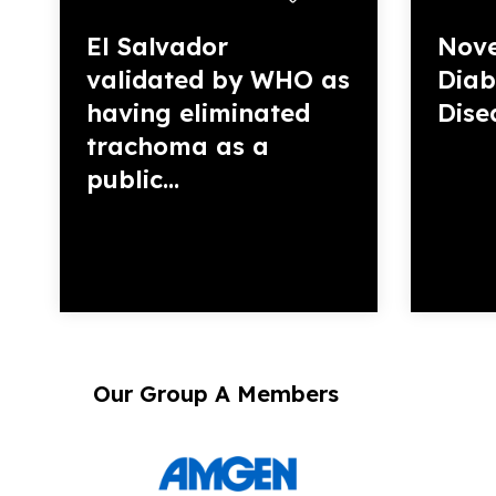
El Salvador
Nove
validated by WHO as
Diab
having eliminated
Dise
trachoma as a
public...
Our Group A Members