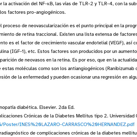
por la activación del NF-κB, las vías de TLR-2 y TLR-4, con la s
los factores pro-angiogénicos.
el proceso de neovascularización es el punto principal en la prog
iento de retina traccional. Existen una lista extensa de factores
ento es el factor de crecimiento vascular endotelial (VEGF), así
sulina (IGF-1), etc. Estos factores son producidos por un aumento
aparición de neovasos en la retina. Es por eso, que en la actual
de estas moléculas como son los antiangiogénicos (Ranibizumab o
resión de la enfermedad y pueden ocasionar una regresión en alg
nopatía diabética. Elsevier. 2da Ed.
icaciones Crónicas de la Diabetes Mellitus tipo 2. Universida
/TFG/Poster/INES%20LAZARO-CARRASCO%20HERNANDEZ.pdf
radiagnóstico de complicaciones crónicas de la diabetes mellitus