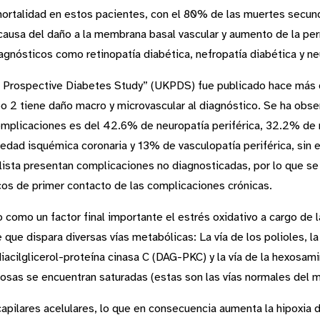
rtalidad en estos pacientes, con el 80% de las muertes secunda
 causa del daño a la membrana basal vascular y aumento de la pe
agnósticos como retinopatía diabética, nefropatía diabética y ne
 Prospective Diabetes Study” (UKPDS) fue publicado hace más
po 2 tiene daño macro y microvascular al diagnóstico. Se ha obs
complicaciones es del 42.6% de neuropatía periférica, 32.2% de 
edad isquémica coronaria y 13% de vasculopatía periférica, sin
lista presentan complicaciones no diagnosticadas, por lo que se
cos de primer contacto de las complicaciones crónicas.
 como un factor final importante el estrés oxidativo a cargo de 
 que dispara diversas vías metabólicas: La vía de los polioles, l
diacilglicerol-proteína cinasa C (DAG-PKC) y la vía de la hexosam
pentosas se encuentran saturadas (estas son las vías normales del 
apilares acelulares, lo que en consecuencia aumenta la hipoxia 