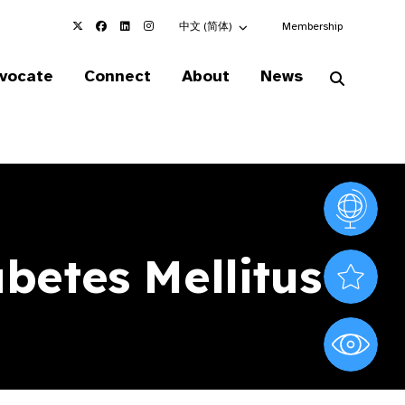
Choose an alternate language here
中文 (简体)
Membership
vocate
Connect
About
News
Vision At
betes Mellitus
Valued S
World Sig