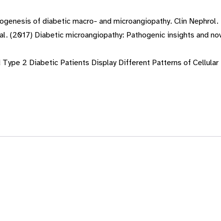
hogenesis of diabetic macro- and microangiopathy. Clin Nephrol.
t al. (2017) Diabetic microangiopathy: Pathogenic insights and n
d Type 2 Diabetic Patients Display Different Patterns of Cellular 