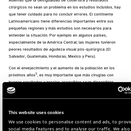
Además que la desigualdad de cobertura y resultados
cirúrgicos no sean un problema en los estudios incluidos, hay
que tener cuidado para no concluir errores. El continente
Latinoamericano tiene diferencias importantes entre sus
pequeñas regiones y más estudios son necesarios para
entender la situación. Por ejemplo en algunos países,
especialmente de la América Central, las mujeres tuvieron
peores resultados de agudeza visual pós-quirúrgica (El
Salvador, Guatemala, Honduras, Mexico y Peru).
Con el envejecimiento y el aumento de la población en los
3
próximos años
, es muy importante que más cirugías con
buenos resultados y precios asequibles sean disponibles
para evitar la ceguera por catarata en el futuro.
Referencias:
GBD 2019 Blindness and Vision Impairment Collaborators
This website uses cookies
for the Vision Loss Expert Group of the Global Burden of
We use cookies to personalise content and ads, to provi
Disease Study. Trends in prevalence of blindness and
social media features and to analyse our traffic. We also