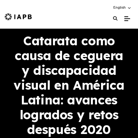
Choose an alt
English
IAPB Home Page
Catarata como
causa de ceguera
y discapacidad
visual en América
Latina: avances
logrados y retos
después 2020