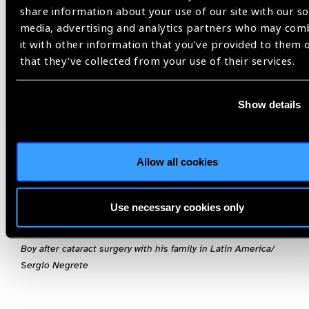
distance and near vision impairment over 30 years: an
share information about your use of our site with our so
analysis for the Global Burden of Disease Study. Lancet
media, advertising and analytics partners who may com
Glob Health 2021;9(2):e130–e143.
it with other information that you’ve provided to them 
Reis T, Lansingh V, Ramke J, Silva JC, Resnikoff S,
that they’ve collected from your use of their services.
Furtado JM. Cataract as a Cause of Blindness and Vision
Impairment in Latin America: Progress Made and
Show details
Challenges Beyond 2020. Am J Ophthalmol 2021; 225:1
-10. Published online Jan 4.
GBD 2015 Mortality and Causes of Death Collaborators.
Global, regional, and national life expectancy, all-cause
Allow all cookies
mortality, and cause-specific mortality for 249 causes of
death, 1980–2015: a systematic analysis for the Global
Burden of Disease Study 2015. Lancet
Use necessary cookies only
2016;388(10053):1459–1544.
Boy after cataract surgery with his family in Latin America/
Sergio Negrete