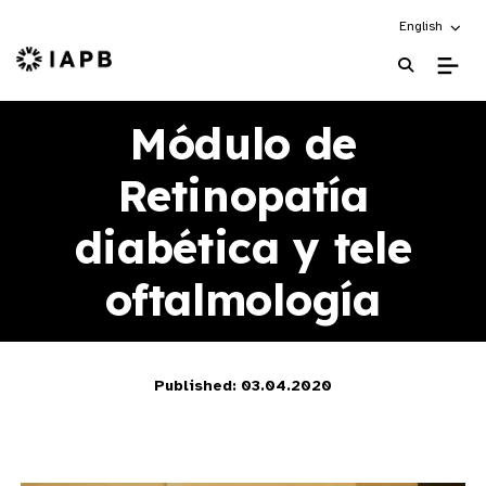
Choose an alt
English
IAPB Home Page
Módulo de
Retinopatía
diabética y tele
oftalmología
Published: 03.04.2020