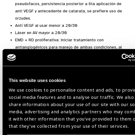
pseudofacos, persistencia posterior a 6ta aplicación de
anti VEGF y antecedente de catarata, se prefiere uso de
orzudex.
Anti VEGF al usar menor a 20/30
Láser en AV mayor a 20/30
EMD + RD proliferativa: iniciar tratamiento con
antiangiogénicos para manejo de ambas condiciones, al
detener el proceso fibrovascular retiniano
Láser continúa siendo válido como 1era línea de
tratamiento
This website uses cookies
Para ver la presentación completa sigue el siguiente
link:
https://beta.imoiap.com.mx/retinopatia-diabetica/
We use cookies to personalise content and ads, to provi
social media features and to analyse our traffic. We also
share information about your use of our site with our so
Boletín Trimestral Marzo 2020,
Latin America
media, advertising and analytics partners who may com
it with other information that you’ve provided to them 
that they’ve collected from your use of their services.