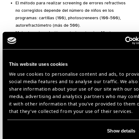
El método para realizar screening de errores refractivos
no corregidos depende del número de niños en los
programas: cartillas (100), photoscreneers (100-500),
autorefractómetro (más de 500).
Mejor terapia: oclusión, posterior: atropina. Mantener
tratamiento mínimo 6 meses y monitoreo cada 3 meses y
se debe de ir retirando paulatinamente.
Para ver la presentación completa sigue el siguiente
This website uses cookies
link:
https://beta.imoiap.com.mx/defectos-refractivos/
We use cookies to personalise content and ads, to provi
social media features and to analyse our traffic. We also
share information about your use of our site with our so
Boletín Trimestral Marzo 2020,
Latin America
media, advertising and analytics partners who may com
it with other information that you’ve provided to them 
that they’ve collected from your use of their services.
Share:
Show details