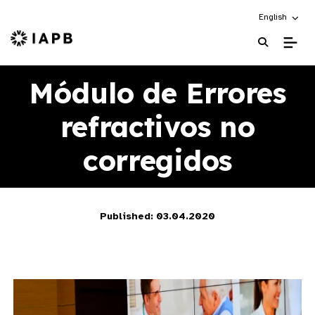
Choose an alt
English
IAPB Home Page
Módulo de Errores
refractivos no
corregidos
Published: 03.04.2020