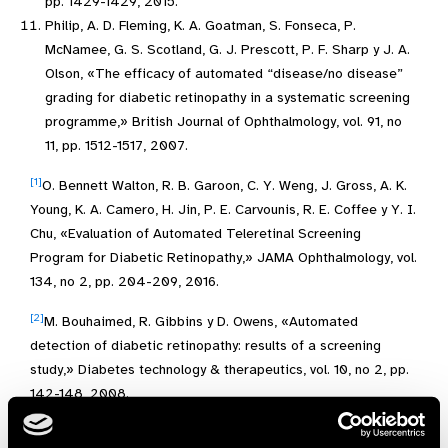
pp. 1429-1429, 2015.
Philip, A. D. Fleming, K. A. Goatman, S. Fonseca, P.
McNamee, G. S. Scotland, G. J. Prescott, P. F. Sharp y J. A.
Olson, «The efficacy of automated “disease/no disease”
grading for diabetic retinopathy in a systematic screening
programme,» British Journal of Ophthalmology, vol. 91, no
11, pp. 1512-1517, 2007.
[1]
O. Bennett Walton, R. B. Garoon, C. Y. Weng, J. Gross, A. K.
Young, K. A. Camero, H. Jin, P. E. Carvounis, R. E. Coffee y Y. I.
Chu, «Evaluation of Automated Teleretinal Screening
Program for Diabetic Retinopathy,» JAMA Ophthalmology, vol.
134, no 2, pp. 204-209, 2016.
[2]
M. Bouhaimed, R. Gibbins y D. Owens, «Automated
detection of diabetic retinopathy: results of a screening
study,» Diabetes technology & therapeutics, vol. 10, no 2, pp.
142-148, 2008.
[3]
British Diabetic Association, «Retinal photography