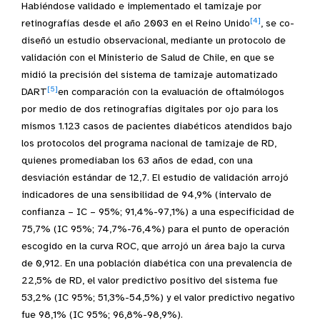
Habiéndose validado e implementado el tamizaje por
[4]
retinografías desde el año 2003 en el Reino Unido
, se co-
diseñó un estudio observacional, mediante un protocolo de
validación con el Ministerio de Salud de Chile, en que se
midió la precisión del sistema de tamizaje automatizado
[5]
DART
en comparación con la evaluación de oftalmólogos
por medio de dos retinografías digitales por ojo para los
mismos 1.123 casos de pacientes diabéticos atendidos bajo
los protocolos del programa nacional de tamizaje de RD,
quienes promediaban los 63 años de edad, con una
desviación estándar de 12,7. El estudio de validación arrojó
indicadores de una sensibilidad de 94,9% (intervalo de
confianza – IC – 95%; 91,4%-97,1%) a una especificidad de
75,7% (IC 95%; 74,7%-76,4%) para el punto de operación
escogido en la curva ROC, que arrojó un área bajo la curva
de 0,912. En una población diabética con una prevalencia de
22,5% de RD, el valor predictivo positivo del sistema fue
53,2% (IC 95%; 51,3%-54,5%) y el valor predictivo negativo
fue 98,1% (IC 95%; 96,8%-98,9%).