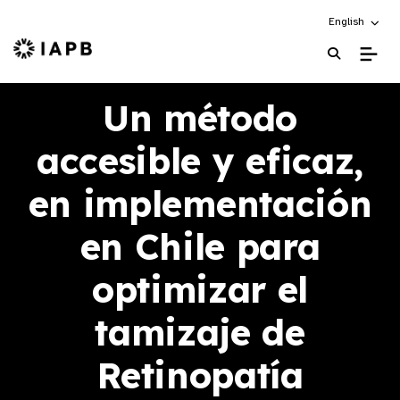
Choose an alt
English
IAPB Home Page
Un método
accesible y eficaz,
en implementación
en Chile para
optimizar el
tamizaje de
Retinopatía