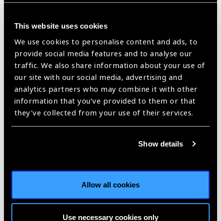
screening for diabetic eye disease,» London: BDA, 1997.
[4]
M. D. Abràmoff, J. C. Folk, D. P. Han, J. D. Walker, D. F.
This website uses cookies
Williams, S. R. Russell, P. Massin, B. Cochener, P. Gain, L.
We use cookies to personalise content and ads, to
Tang, M. Lamard, D. C. Moga, G. Quellec y M. Niemeijer,
provide social media features and to analyse our
«Automated analysis of retinal images for detection of
traffic. We also share information about your use of
referable diabetic retinopathy,» JAMA Ophthalmology, vol.
our site with our social media, advertising and
131, no 3, pp. 351-357, 2013.
analytics partners who may combine it with other
information that you’ve provided to them or that
[5]
K. Solanki, C. Ramachandra, S. Bhat, M. Bhaskaranand, M.
they’ve collected from your use of their services.
Nittala y S. R. Sadda, «EyeArt: Automated, High-throughput,
Image Analysis for Diabetic Retinopathy Screening,»
Investigative Ophthalmology & Visual Science, vol. 56, no 7,
Show details
pp. 1429-1429, 2015.
[6]
S. Philip, A. D. Fleming, K. A. Goatman, S. Fonseca, P.
McNamee, G. S. Scotland, G. J. Prescott, P. F. Sharp y J. A.
Allow all cookies
Olson, «The efficacy of automated “disease/no disease”
grading for diabetic retinopathy in a systematic screening
Use necessary cookies only
programme,» British Journal of Ophthalmology, vol. 91, no 11,