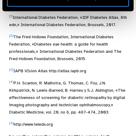
pp. 1512-1517, 2007.
[1]
International Diabetes Federation, «IDF Diabetes Atlas, 8th
edn,» International Diabetes Federation, Brussels, 2017.
[2]
The Fred Hollows Foundation, International Diabetes
Federation, «Diabetes eye health: a guide for health
professionals,» International Diabetes Federation and The
Fred Hollows Foundation, Brussels, 2015.
[3]
IAPB VIsion Atlas http://atlas.iapb.org
[4]
P.H. Scanlon, R. Malhotra, G. Thomas, C. Foy, J.N.
Kirkpatrick, N. Lewis-Barned, B. Harney y S.J. Aldington, «The
effectiveness of screening for diabetic retinopathy by digital
imaging photography and technician ophthalmoscopy,»
Diabetic Medicine, vol. 20, no 6, pp. 467-474, 2003.
[5]
http://www.teledx.org