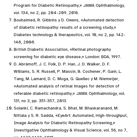
Program for Diabetic Retinopathy,» JAMA Ophthalmology,
vol. 134, no 2, pp. 204-209, 2016.
Bouhaimed, R. Gibbins y D. Owens, «Automated detection
of diabetic retinopathy: results of a screening study,»
Diabetes technology & therapeutics, vol. 10, no 2, pp. 142-
148, 2008.
British Diabetic Association, «Retinal photography
screening for diabetic eye disease,» London: BDA, 1997.
D. Abràmoff, J. C. Folk, D. P. Han, J. D. Walker, D. F.
Williams, S. R. Russell, P. Massin, B. Cochener, P. Gain, L.
Tang, M. Lamard, D. C. Moga, G. Quellec y M. Niemeijer,
«Automated analysis of retinal images for detection of
referable diabetic retinopathy,» JAMA Ophthalmology, vol.
131, no 3, pp. 351-357, 2013.
Solanki, C. Ramachandra, S. Bhat, M. Bhaskaranand, M.
Nittala y S. R. Sadda, «EyeArt: Automated, High-throughput,
Image Analysis for Diabetic Retinopathy Screening,»
Investigative Ophthalmology & Visual Science, vol. 56, no 7,