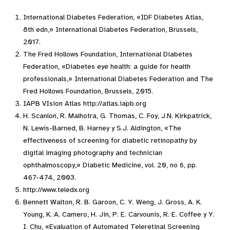
International Diabetes Federation, «IDF Diabetes Atlas,
8th edn,» International Diabetes Federation, Brussels,
2017.
The Fred Hollows Foundation, International Diabetes
Federation, «Diabetes eye health: a guide for health
professionals,» International Diabetes Federation and The
Fred Hollows Foundation, Brussels, 2015.
IAPB VIsion Atlas http://atlas.iapb.org
H. Scanlon, R. Malhotra, G. Thomas, C. Foy, J.N. Kirkpatrick,
N. Lewis-Barned, B. Harney y S.J. Aldington, «The
effectiveness of screening for diabetic retinopathy by
digital imaging photography and technician
ophthalmoscopy,» Diabetic Medicine, vol. 20, no 6, pp.
467-474, 2003.
http://www.teledx.org
Bennett Walton, R. B. Garoon, C. Y. Weng, J. Gross, A. K.
Young, K. A. Camero, H. Jin, P. E. Carvounis, R. E. Coffee y Y.
I. Chu, «Evaluation of Automated Teleretinal Screening