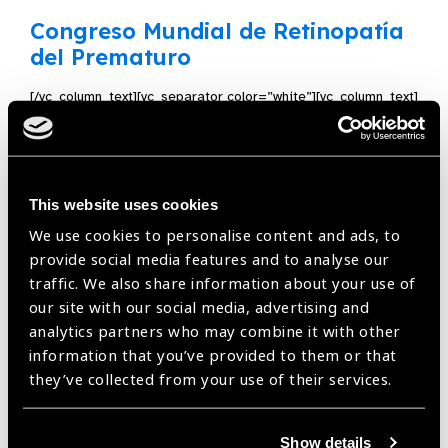
Congreso Mundial de Retinopatía
del Prematuro
[/vc_column_text][vc_separator color=”white”][vc_column_text]
Reporte Cartagena
[/vc_column_text][vc_separator color=”white”][vc_column_text]
This website uses cookies
We use cookies to personalise content and ads, to
Alianza Estrategica Para La
provide social media features and to analyse our
Lucha Contra La Limitación
traffic. We also share information about your use of
Visual
our site with our social media, advertising and
analytics partners who may combine it with other
[/vc_column_text][vc_separator color=”white”][vc_column_text]
information that you’ve provided to them or that
they’ve collected from your use of their services.
Entrevistas con Jaime Soria Viteri
[/vc_column_text][vc_separator color=”white”][vc_column_text]
Show details