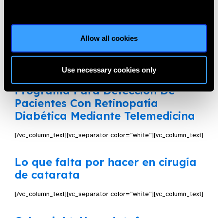
Primer Curso Internacional De
Salud Visual Veracruz 2018
Allow all cookies
[/vc_column_text][/vc_column][vc_column width=”1/2″
el_class=”cellspace”][vc_column_text]
Use necessary cookies only
Programa Para Detección De
Pacientes Con Retinopatía
Diabética Mediante Telemedicina
[/vc_column_text][vc_separator color=”white”][vc_column_text]
Lo que falta por hacer en cirugía
de catarata
[/vc_column_text][vc_separator color=”white”][vc_column_text]